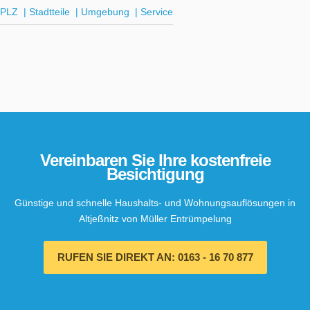
PLZ
|
Stadtteile
|
Umgebung
|
Service
Vereinbaren Sie Ihre kostenfreie
Besichtigung
Günstige und schnelle Haushalts- und Wohnungsauflösungen in
Altjeßnitz von Müller Entrümpelung
RUFEN SIE DIREKT AN: 0163 - 16 70 877