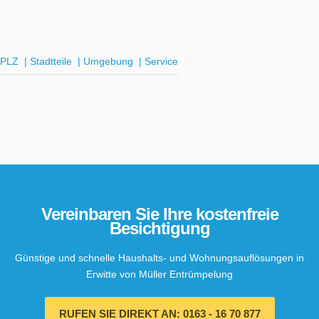
PLZ
|
Stadtteile
|
Umgebung
|
Service
Vereinbaren Sie Ihre kostenfreie
Besichtigung
Günstige und schnelle Haushalts- und Wohnungsauflösungen in
Erwitte von Müller Entrümpelung
RUFEN SIE DIREKT AN: 0163 - 16 70 877