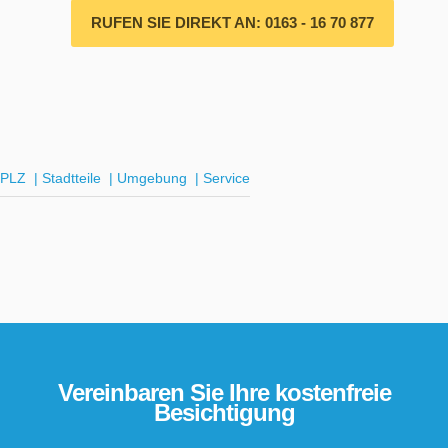
RUFEN SIE DIREKT AN: 0163 - 16 70 877
PLZ
|
Stadtteile
|
Umgebung
|
Service
Vereinbaren Sie Ihre kostenfreie
Besichtigung