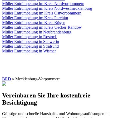
Müller Entrümpelung im Kreis Nordvorpommern
Müller Entrümpelung im Kreis Nordwestmecklenburg
Müller Entrümpelung im Kreis Ostvorpommern
Müller Entrümpelung im Kreis Parchim
Müller Entrümpelung im Kreis Rügen
Müller Entrümpelung im Kreis Uecker-Randow
Müller Entrümpelung in Neubrandenburg
Müller Entrümpelung in Rostock
Müller Entrümpelung in Schwerin
Müller Entrümpelung in Stralsund
Müller Entrümpelung in Wismar
BRD
» Mecklenburg-Vorpommern
Vereinbaren Sie Ihre kostenfreie
Besichtigung
Günstige und schnelle Haushalts- und Wohnungsauflösungen in