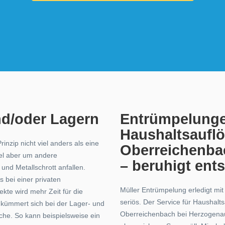
nd/oder Lagern
Entrümpelung
Haushaltsaufl
inzip nicht viel anders als eine
Oberreichenba
gel aber um andere
– beruhigt ent
und Metallschrott anfallen.
 bei einer privaten
Müller Entrümpelung erledigt mi
te wird mehr Zeit für die
seriös. Der Service für Haushal
kümmert sich bei der Lager- und
Oberreichenbach bei Herzogenaur
he. So kann beispielsweise ein