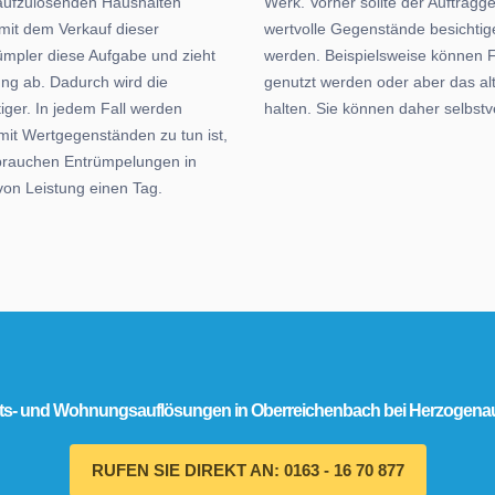
aufzulösenden Haushalten
Werk. Vorher sollte der Auftragg
 mit dem Verkauf dieser
wertvolle Gegenstände besichtig
ümpler diese Aufgabe und zieht
werden. Beispielsweise können 
ng ab. Dadurch wird die
genutzt werden oder aber das alt
ger. In jedem Fall werden
halten. Sie können daher selbst
mit Wertgegenständen zu tun ist,
 brauchen Entrümpelungen in
von Leistung einen Tag.
lts- und Wohnungsauflösungen in Oberreichenbach bei Herzogenau
RUFEN SIE DIREKT AN: 0163 - 16 70 877