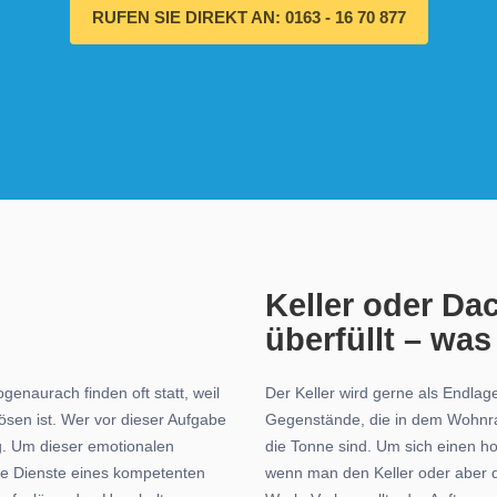
RUFEN SIE DIREKT AN: 0163 - 16 70 877
Keller oder Da
überfüllt – was
enaurach finden oft statt, weil
Der Keller wird gerne als Endlag
sen ist. Wer vor dieser Aufgabe
Gegenstände, die in dem Wohnra
g. Um dieser emotionalen
die Tonne sind. Um sich einen h
die Dienste eines kompetenten
wenn man den Keller oder aber de